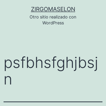
Saltar
ZIRGOMASELON
al
Otro sitio realizado con
contenido
WordPress
psfbhsfghjbsj
n