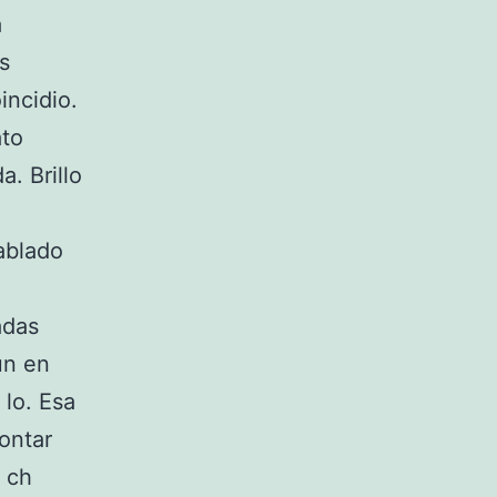
a
s
ncidio.
ato
. Brillo
ablado
adas
un en
lo. Esa
ontar
e ch