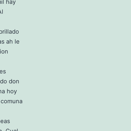
il hay
Al
brillado
as ah le
ion
des
ado don
na hoy
ma comuna
deas