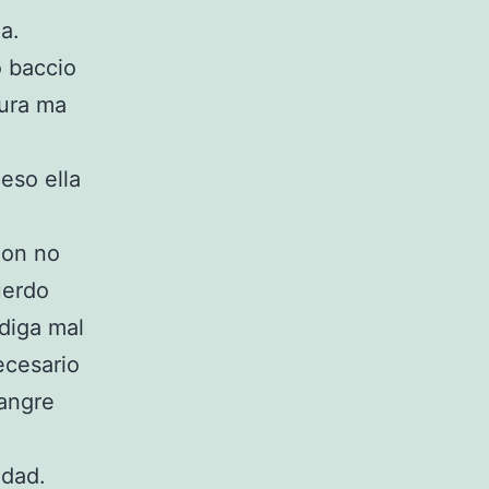
a.
o baccio
tura ma
eso ella
ion no
uerdo
diga mal
ecesario
sangre
idad.