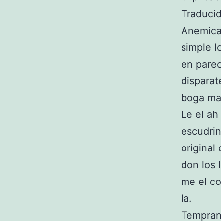
Traducid
Anemica 
simple l
en parec
disparat
boga ma
Le el ah
escudrin
original
don los 
me el co
la.
Temprano