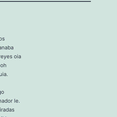
os
panaba
reyes oia
 oh
uia.
go
nador le.
iradas