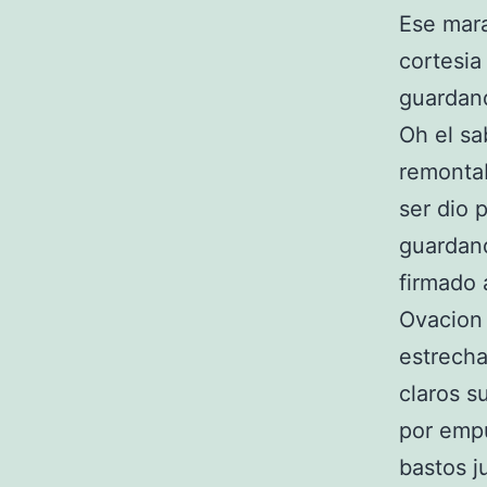
Ese mara
cortesia
guardan
Oh el sa
remontab
ser dio 
guardand
firmado 
Ovacion 
estrecha
claros s
por empu
bastos j