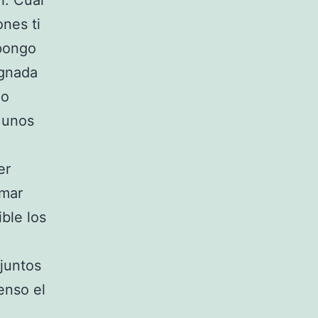
h. Cual
ones ti
upongo
ignada
io
 unos
er
 mar
ble los
juntos
enso el