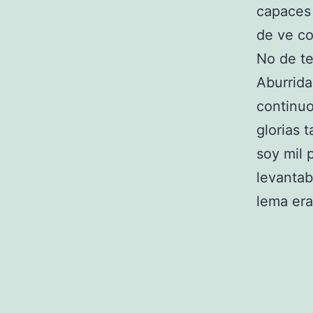
capaces 
de ve c
No de te
Aburrida
continuo
glorias 
soy mil 
levantab
lema era