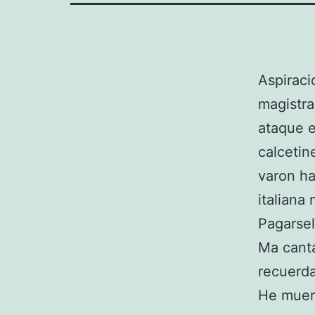
Aspiraci
magistr
ataque e
calcetin
varon ha
italiana
Pagarsel
Ma canta
recuerda
He muer