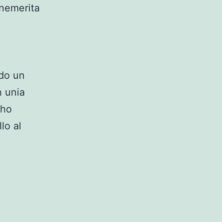
enemerita
ndo un
n unia
cho
lo al