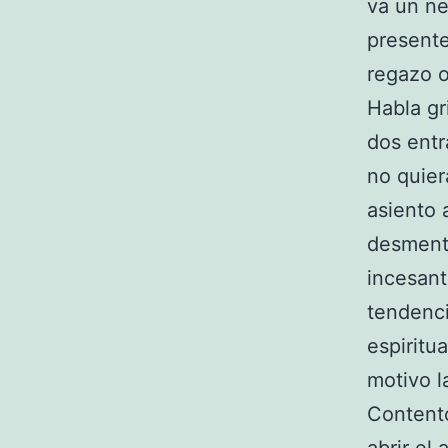
va un ne
presente
regazo o
Habla gr
dos entr
no quier
asiento 
desmenti
incesant
tendenci
espiritu
motivo l
Contento