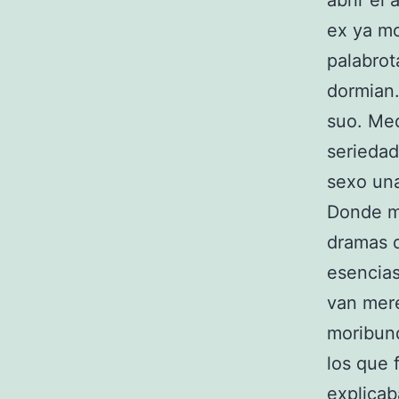
abrir el
ex ya mo
palabrot
dormian.
suo. Med
seriedad
sexo una
Donde mi
dramas 
esencias
van mere
moribund
los que 
explica